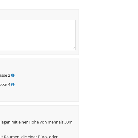
sse 2
sse 4
nlagen mit einer Höhe von mehr als 30m
t Räumen, die einer Büro- oder