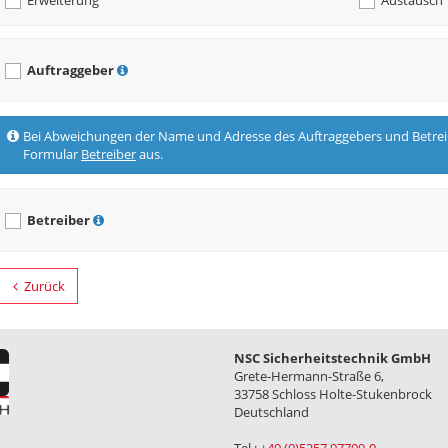
Erweiterung
Austausch
Auftraggeber
Bei Abweichungen der Name und Adresse des Auftraggebers und Betreibers f
Formular
Betreiber
aus.
Betreiber
Zurück
NSC Sicherheitstechnik GmbH
Grete-Hermann-Straße 6,
33758 Schloss Holte-Stukenbrock
Deutschland