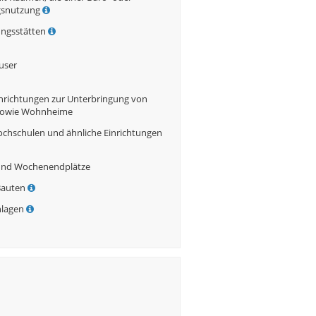
gsnutzung
ngsstätten
user
inrichtungen zur Unterbringung von
sowie Wohnheime
ochschulen und ähnliche Einrichtungen
und Wochenendplätze
Bauten
nlagen