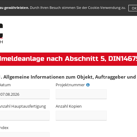
zu gewährleisten.
Durch Ihren Besuch stimmen Sie der Cookie-Verwendung zu.
OK
meldeanlage nach Abschnitt 5, DIN14675
1. Allgemeine Informationen zum Objekt, Auftraggeber und
Datum
Projektnummer
Anzahl Hauptausfertigung
Anzahl Kopien
Index